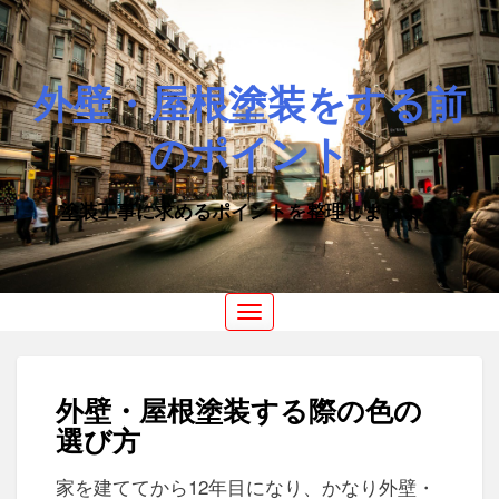
外壁・屋根塗装をする前
のポイント
塗装工事に求めるポイントを整理しましょう
Toggle
navigation
外壁・屋根塗装する際の色の
選び方
家を建ててから12年目になり、かなり外壁・